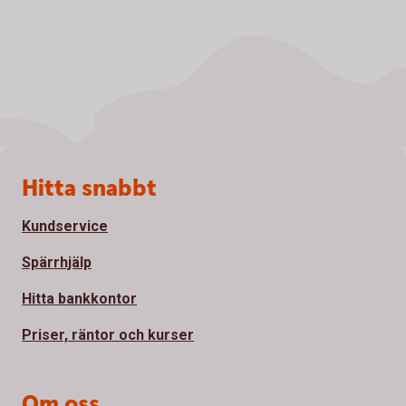
Sidfot
Hitta snabbt
Kundservice
Spärrhjälp
Hitta bankkontor
Priser, räntor och kurser
Om oss