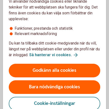
Vi använder nödvändiga cookies eller liknande
privatkund hos oss
tekniker för att webbplatsen ska fungera för dig. Det
finns även cookies du kan välja som förbättrar din
Bankomats uttagsautomater (bankomat.se)
upplevelse:
Funktioner, prestanda och statistik
Relevant marknadsföring
Du kan ta tillbaka ditt cookie-medgivande när du vill,
Kontanten
längst ner på webbplatsen eller under din profil när du
är inloggad.
Så hanterar vi cookies.
Cirka 450 automater i Sverige - ofta där det inte
finns någon bank i närheten.
Godkänn alla cookies
Kontantens uttagsautomater (kontanten.se)
Bara nödvändiga cookies
Cookie-inställningar
Kontanter och bankomater