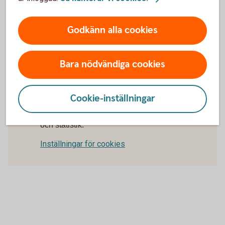
Valutakonto
Godkänn alla cookies
Anmäl konto till kontoregistret
Bara nödvändiga cookies
Cookie-inställningar
För att se detta innehåll behöver du först
godkänna cookies för Funktioner, prestanda
och statistik.
Inställningar för cookies