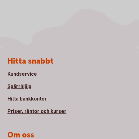
Sidfot
Hitta snabbt
Kundservice
Spärrhjälp
Hitta bankkontor
Priser, räntor och kurser
Om oss