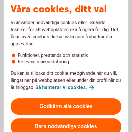
Våra cookies, ditt val
Vi använder nödvändiga cookies eller liknande
tekniker för att webbplatsen ska fungera för dig. Det
finns även cookies du kan välja som förbättrar din
upplevelse:
Funktioner, prestanda och statistik
Relevant marknadsföring
Du kan ta tillbaka ditt cookie-medgivande när du vill,
Bli svårlurad
längst ner på webbplatsen eller under din profil när du
är inloggad.
Så hanterar vi
cookies.
Vi har gått ihop med Sveriges banker för att sprida
kunskap om hur bedragare kan agera – och hur du
Godkänn alla cookies
kan skydda dig. Få tips och lär dig mer om vad du
kan göra om du har blivit lurad.
Bara nödvändiga cookies
Bli svårlurad
(svårlurad.se)