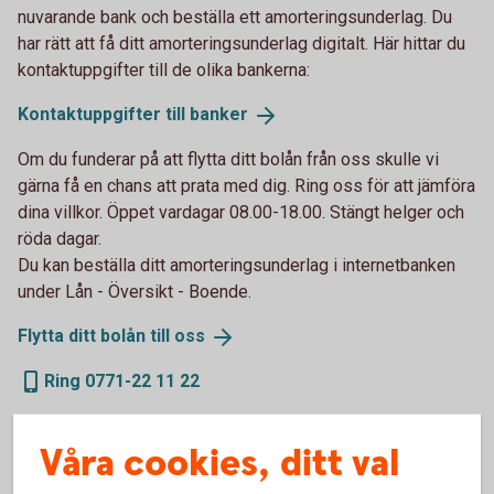
nuvarande bank och beställa ett amorteringsunderlag. Du
har rätt att få ditt amorteringsunderlag digitalt. Här hittar du
kontaktuppgifter till de olika bankerna:
Kontaktuppgifter till
banker
Om du funderar på att flytta ditt bolån från oss skulle vi
gärna få en chans att prata med dig. Ring oss för att jämföra
dina villkor. Öppet vardagar 08.00-18.00. Stängt helger och
röda dagar.
Du kan beställa ditt amorteringsunderlag i internetbanken
under Lån - Översikt - Boende.
Flytta ditt bolån till
oss
Ring 0771-22 11 22
Våra cookies, ditt val
Om du vill
flytta ditt bolån till
oss
till oss behöver du