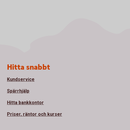
Sidfot
Hitta snabbt
Kundservice
Spärrhjälp
Hitta bankkontor
Priser, räntor och kurser