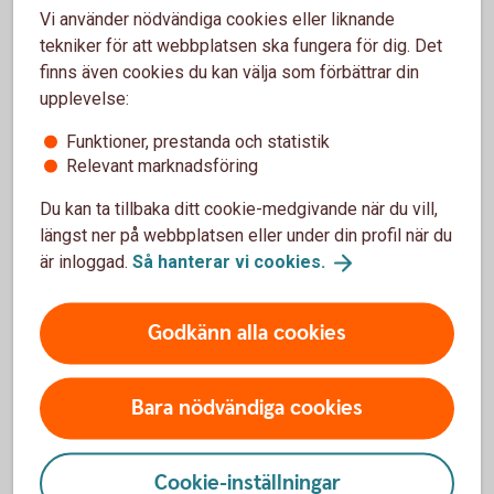
kontakta din nuvarande bank och beställa ett
Vi använder nödvändiga cookies eller liknande
amorteringsunderlag. Du har rätt att få ditt
tekniker för att webbplatsen ska fungera för dig. Det
amorteringsunderlag digitalt.
finns även cookies du kan välja som förbättrar din
Här hittar du kontaktuppgifter till de olika
upplevelse:
bankerna.
Funktioner, prestanda och statistik
Om du funderar på att flytta ditt bolån från oss skulle vi
Relevant marknadsföring
gärna få en chans att prata med dig. Ring oss för att jämföra
Du kan ta tillbaka ditt cookie-medgivande när du vill,
dina villkor på.
längst ner på webbplatsen eller under din profil när du
Du kan beställa ditt amorteringsunderlag i internetbanken
är inloggad.
Så hanterar vi
cookies.
under Lån - Översikt - Boende.
Godkänn alla cookies
Flytta bolån till oss – så går
Bara nödvändiga cookies
det till
Cookie-inställningar
Har du bolån hos annan bank och vill se om du kan få