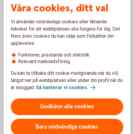
Våra cookies, ditt val
Vi använder nödvändiga cookies eller liknande
tekniker för att webbplatsen ska fungera för dig. Det
Anmäl skada
finns även cookies du kan välja som förbättrar din
upplevelse:
Funktioner, prestanda och statistik
Relevant marknadsföring
Du kan ta tillbaka ditt cookie-medgivande när du vill,
Har olyckan varit framme?
längst ner på webbplatsen eller under din profil när du
är inloggad.
Så hanterar vi cookies.
Här kan du göra din anmälan och ansöka om
ersättning.
Godkänn alla cookies
Skadeanmälan – anmäl skada
Bara nödvändiga cookies