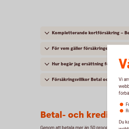
Kompletterande kortförsäkring – Be
För vem gäller försäkringen? – Beta
V
Hur begär j
Vi an
Försäkringsvillkor Betal och kredit
webbp
förbä
F
R
Betal- och kreditkor
Du ka
Genom att betala mer än 50 procent av din r
webbp