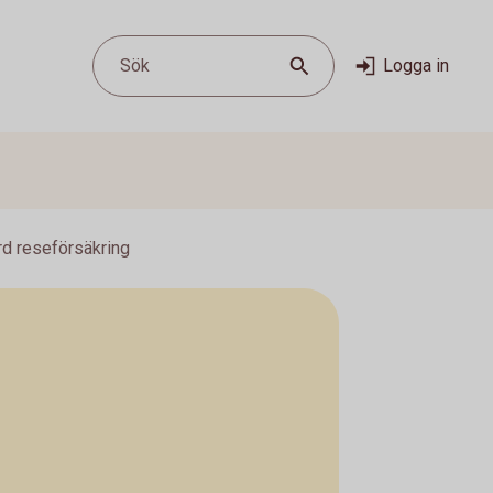
Sök
Logga in
rd reseförsäkring