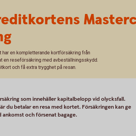
reditkortens Master
ng
t har en kompletterande kortförsäkring från
at en reseförsäkring med avbeställningsskydd.
tkort och få extra trygghet på resan.
säkring som innehåller kapitalbelopp vid olycksfall.
r du betalar en resa med kortet. Försäkringen kan ge
ad ankomst och försenat bagage.