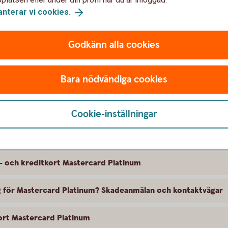
ng. Trygg-Hansa är försäkringsgivare och
anterar vi
cookies.
eträdare.
m – beställ och läs
mer
Godkänn alla cookies
Bara nödvändiga cookies
Cookie-inställningar
tal- och kreditkort Mastercard Platinum
l- och kreditkort Mastercard Platinum
ing för Mastercard Platinum? Skadeanmälan och kontaktvägar
kort Mastercard Platinum