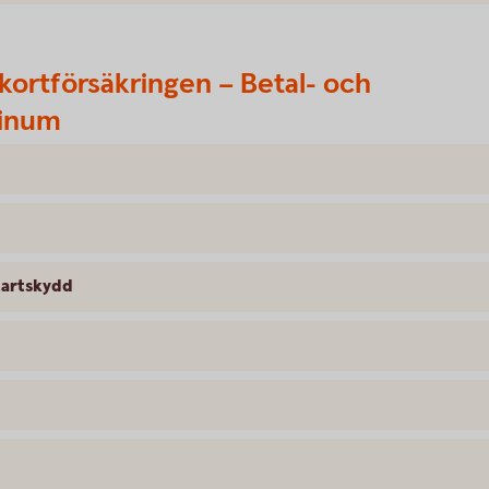
kortförsäkringen – Betal- och
tinum
tartskydd