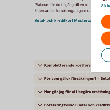
Platinum får du tillgång till en reseförsäkri
Så h
Entercard är försäkringstagare och gruppför
Betal- och kreditkort Mastercard Platinu
Kompletterande kortförsäkring – Be
För vem gäller försäkringen? – Beta
Hur gör jag för att begära ersättn
Försäkringsvillkor Betal och kredit