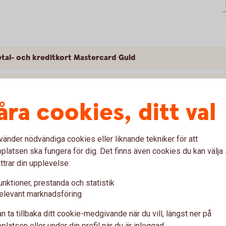
tal- och kreditkort Mastercard Guld
l- och kreditkort Mastercard Guld
åra cookies, ditt val
ag ersättning för Mastercard Guld? Skadeanmälan och kontaktvägar
vänder nödvändiga cookies eller liknande tekniker för att
kort Mastercard Guld
latsen ska fungera för dig. Det finns även cookies du kan välj
ttrar din upplevelse:
unktioner, prestanda och statistik
elevant marknadsföring
t Mastercard Platinum
n ta tillbaka ditt cookie-medgivande när du vill, längst ner på
esa med betal- och kreditkort Mastercard
latsen eller under din profil när du är inloggad.