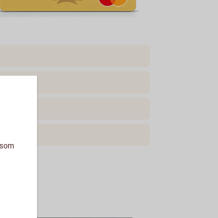
a som