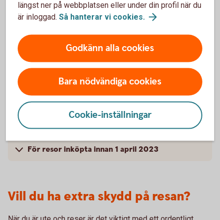
längst ner på webbplatsen eller under din profil när du
är inloggad.
Så hanterar vi
cookies.
Kompletterande kortförsäkring – Bankkort
Mastercard
Godkänn alla cookies
För vem gäller försäkringen? – Bankkort
Mastercard
Bara nödvändiga cookies
Villkor – Bankkort Mastercard
Cookie-inställningar
Skadeanmälan och kontaktvägar
För resor inköpta innan 1 april 2023
Vill du ha extra skydd på resan?
När du är ute och reser är det viktigt med ett ordentligt