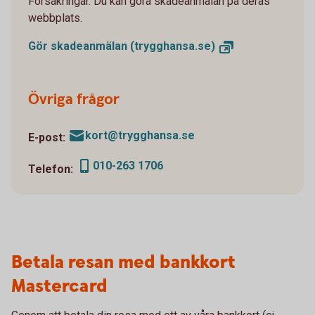
Försäkringar. Du kan göra skadeanmälan på deras
webbplats.
Gör skadeanmälan
(trygghansa.se)
Övriga frågor
kort@trygghansa.se
E-post:
010-263 1706
Telefon:
Betala resan med bankkort
Mastercard