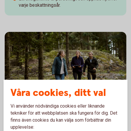
varje beskattningsår.
Våra cookies, ditt val
Skillnaderna mellan
Vi använder nödvändiga cookies eller liknande
Skogslikvidkonto och
tekniker för att webbplatsen ska fungera för dig. Det
Skogskonto
finns även cookies du kan välja som förbättrar din
upplevelse: