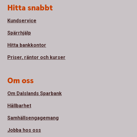
Sidfot
Hitta snabbt
Kundservice
Spärrhjälp
Hitta bankkontor
Priser, räntor och kurser
Om oss
Om Dalslands Sparbank
Hållbarhet
Samhällsengagemang
Jobba hos oss