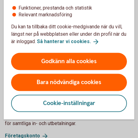
Andreas Jansson, skogsspecialist förklarar när du
Funktioner, prestanda och statistik
ska öppna ett Skogslikvidkonto och varför du ska
Relevant marknadsföring
avvakta med att öppna ett Skogskonto.
Du kan ta tillbaka ditt cookie-medgivande när du vill,
Skogslikvidkonto eller skogskonto? Vi förklarar
längst ner på webbplatsen eller under din profil när du
skillnaden
är inloggad.
Så hanterar vi
cookies.
Godkänn alla cookies
Söker du istället ett
Bara nödvändiga cookies
transaktionskonto för ditt
företag?
Cookie-inställningar
Läs mer här om vårt företagskonto, ett transaktionskonto
för samtliga in- och utbetalningar.
Företagskonto