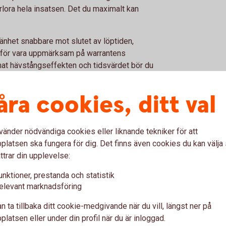
rlora hela insatsen. Det du maximalt kan
änhet snabbare mot slutet av löptiden,
ärför vara uppmärksam på warrantens
nnat hävstångseffekten och tidsvärdet bör du
lfälle för innehavda warranter. En
 har genom sin stop-loss och eventuella
åra cookies, ditt val
 med en traditionell warrant som saknar stop-
turbowarrant) saknar förutbestämd slutdag och
vänder nödvändiga cookies eller liknande tekniker för att
latsen ska fungera för dig. Det finns även cookies du kan välj
 av kursförändringar i den underliggande
ttrar din upplevelse:
mnts ovan är det viktigt att du som
 på marknaden i stort och kursutvecklingen i
unktioner, prestanda och statistik
elevant marknadsföring
a hela det kapital du har till förfogande i
n ta tillbaka ditt cookie-medgivande när du vill, längst ner på
a det investerade beloppet är det mer
latsen eller under din profil när du är inloggad.