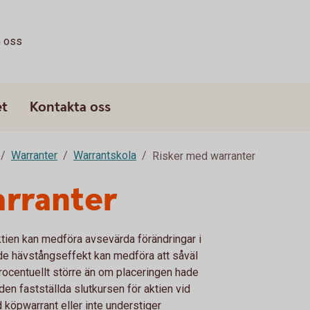
 oss
et
Kontakta oss
Warranter
Warrantskola
Risker med warranter
arranter
tien kan medföra avsevärda förändringar i
ade hävstångseffekt kan medföra att såväl
procentuellt större än om placeringen hade
den fastställda slutkursen för aktien vid
d köpwarrant eller inte understiger