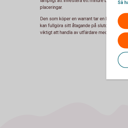
lämpligt att investera ett mindre belopp i w
Så h
placeringar.
Den som köper en warrant tar en kreditrisk på
kan fullgöra sitt åtagande på slutdagen. När 
viktigt att handla av utfärdare med hög kredi