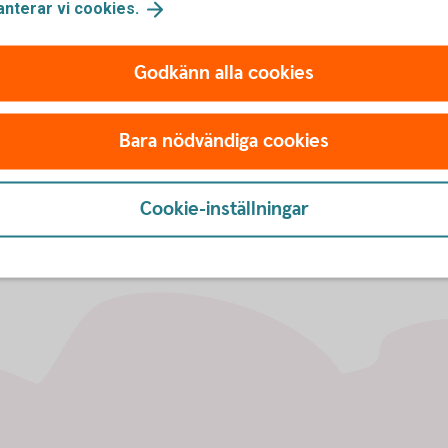
arranter och resterande belopp i säkrare
anterar vi
cookies.
 utfärdaren. Risken finns att utfärdaren inte
Godkänn alla cookies
du tänker handla warranter är det därför
tvärdighet.
Bara nödvändiga cookies
Cookie-inställningar