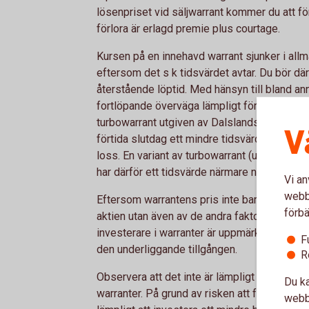
lösenpriset vid säljwarrant kommer du att fö
förlora är erlagd premie plus courtage.
Kursen på en innehavd warrant sjunker i allm
eftersom det s k tidsvärdet avtar. Du bör d
återstående löptid. Med hänsyn till bland a
fortlöpande överväga lämpligt försäljningstil
turbowarrant utgiven av Dalslands Sparbank
V
förtida slutdag ett mindre tidsvärde jämfört
loss. En variant av turbowarrant (unlimited 
har därför ett tidsvärde närmare noll.
Vi an
webbp
Eftersom warrantens pris inte bara påverkas
förbä
aktien utan även av de andra faktorer som nä
investerare i warranter är uppmärksam, både
F
den underliggande tillgången.
R
Observera att det inte är lämpligt att invester
Du ka
warranter. På grund av risken att förlora hel
webbp