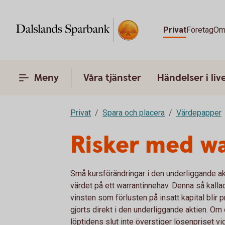
Privat
Företag
Om
Meny
Våra tjänster
Händelser i liv
Privat
Spara och placera
Värdepapper
Risker med w
Små kursförändringar i den underliggande ak
värdet på ett warrantinnehav. Denna så kall
vinsten som förlusten på insatt kapital blir 
gjorts direkt i den underliggande aktien. Om 
löptidens slut inte överstiger lösenpriset vi