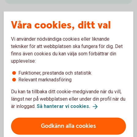
Våra cookies, ditt val
För dig som har bostadslån hos oss
Vi använder nödvändiga cookies eller liknande
tekniker för att webbplatsen ska fungera för dig. Det
Höj ditt bolån
finns även cookies du kan välja som förbättrar din
upplevelse:
Funderar du på att renovera eller bygga om? Att höja
bolånet är ofta ett smart sätt att finansiera en renovering.
Funktioner, prestanda och statistik
Relevant marknadsföring
Höja ditt
bolån
Du kan ta tillbaka ditt cookie-medgivande när du vill,
längst ner på webbplatsen eller under din profil när du
är inloggad.
Så hanterar vi
cookies.
Hantera ditt bolån
Vill du binda ränta, göra en extraamortering eller göra annan
Godkänn alla cookies
ändring?