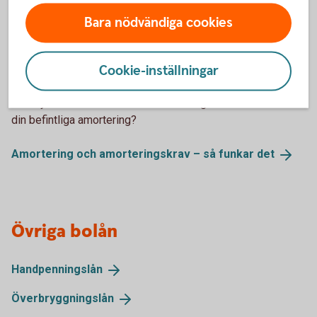
Ändra ditt
bolån
Bara nödvändiga cookies
Cookie-inställningar
Amortering av bolånet
Hur mycket behöver du amortera? Hur gör du för att ändra
din befintliga amortering?
Amortering och amorteringskrav – så funkar
det
Övriga bolån
Handpenningslån
Överbryggningslån