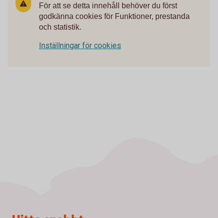
För att se detta innehåll behöver du först
godkänna cookies för Funktioner, prestanda
och statistik.
Inställningar för cookies
Sidfot