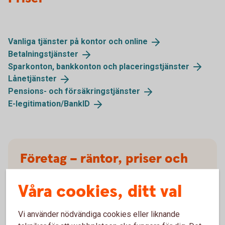
Vanliga tjänster på kontor och
online
Betalningstjänster
Sparkonton, bankkonton och
placeringstjänster
Lånetjänster
Pensions- och
försäkringstjänster
E-legitimation/
BankID
Företag – räntor, priser och
kurser
Våra cookies, ditt val
Räntor, kurser och priser för flera av våra tjänster
som riktar sig till företag, organisationer och
Vi använder nödvändiga cookies eller liknande
föreningar.