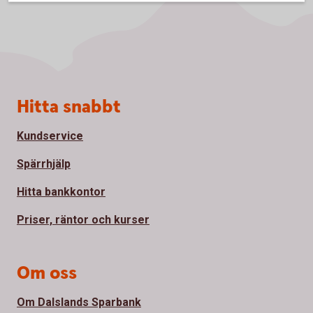
Sidfot
Hitta snabbt
Kundservice
Spärrhjälp
Hitta bankkontor
Priser, räntor och kurser
Om oss
Om Dalslands Sparbank