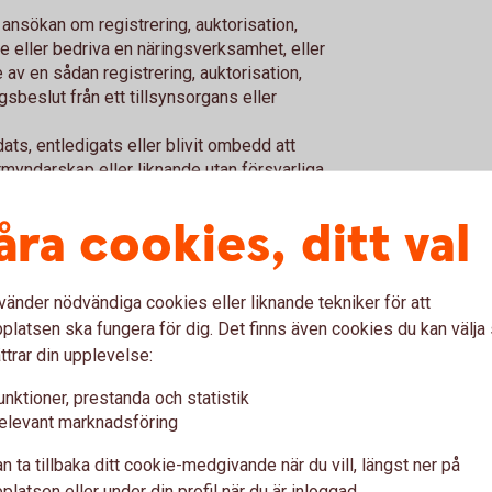
 ansökan om registrering, auktorisation,
e eller bedriva en näringsverksamhet, eller
 av en sådan registrering, auktorisation,
gsbeslut från ett tillsynsorgans eller
ts, entledigats eller blivit ombedd att
rmyndarskap eller liknande utan försvarliga
mot att inneha ledande positioner utfärdat
åra cookies, ditt val
erad som dålig betalare hos erkända
ningsanmärkningar i sådana register.
vänder nödvändiga cookies eller liknande tekniker för att
bidragit till en situation som ledde fram till
latsen ska fungera för dig. Det finns även cookies du kan välj
lingsförfarande avseende enhet som
ttrar din upplevelse:
moten har eller har haft betydande andelar.
i närtid varit i personlig konkurs.
unktioner, prestanda och statistik
närtid varit del i civilrättsliga,
elevant marknadsföring
randen, stora investeringar eller exponeringar
 väsentligt påverkar ledamotens ekonomiska
n ta tillbaka ditt cookie-medgivande när du vill, längst ner på
latsen eller under din profil när du är inloggad.