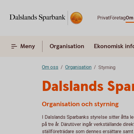
Privat
Företag
Om
Meny
Organisation
Ekonomisk inf
Om oss
Organisation
Styrning
Dalslands Spa
Organisation och styrning
I Dalslands Sparbanks styrelse sitter åtta 
på tre år. Därutöver ingår verkställande dire
ställföreträdare som dennes ersättare samt 