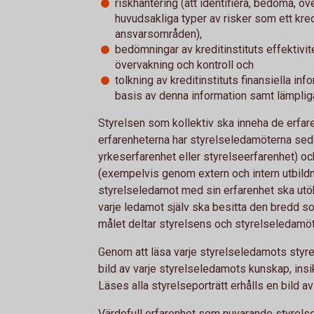
riskhantering (att identifiera, bedöma, öv
huvudsakliga typer av risker som ett kred
ansvarsområden),
bedömningar av kreditinstituts effektivite
övervakning och kontroll och
tolkning av kreditinstituts finansiella inf
basis av denna information samt lämpliga
Styrelsen som kollektiv ska inneha de erfar
erfarenheterna har styrelseledamöterna sed
yrkeserfarenhet eller styrelseerfarenhet) o
(exempelvis genom extern och intern utbildni
styrelseledamot med sin erfarenhet ska ut
varje ledamot själv ska besitta den bredd som
målet deltar styrelsens och styrelseledamöter
Genom att läsa varje styrelseledamots styr
bild av varje styrelseledamots kunskap, insi
Läses alla styrelseporträtt erhålls en bild av
Värdefull erfarenhet som nuvarande styrels