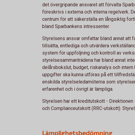
det övergripande ansvaret att förvalta Spar
föreskrivs i externa och interna regelverk. 
centrum för att säkerställa en långsiktig fo
bland Sparbankens intressenter.
Styrelsens ansvar omfattar bland annat att fa
tillsätta, entlediga och utvärdera verkställand
system för uppföljning och kontroll av verksa
styrelsesammanträdena har bland annat inte
delårsbokslut, budget, riskanalys och intern
uppgifter ska kunna utföras på ett tillfredstä
enskilda styrelseledamöterna som styrelsen so
erfarenhet och i övrigt är lämpliga.
Styrelsen har ett kreditutskott - Direktionen 
och Complianceutskott (RRC-utskott). Styrel
Lämplighetsbedömning