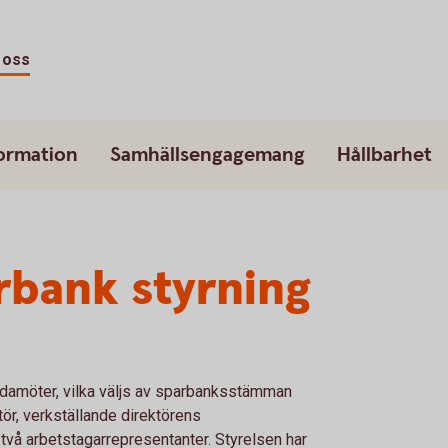
 oss
ormation
Samhällsengagemang
Hållbarhet
rbank styrning
ledamöter, vilka väljs av sparbanksstämman
ktör, verkställande direktörens
två arbetstagarrepresentanter. Styrelsen har