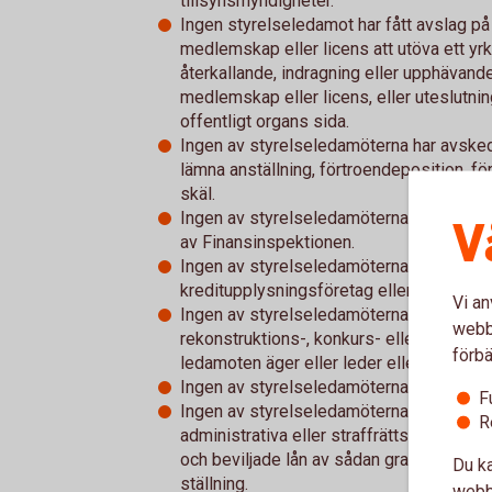
tillsynsmyndigheter.
Ingen styrelseledamot har fått avslag på
medlemskap eller licens att utöva ett yrk
återkallande, indragning eller upphävande
medlemskap eller licens, eller uteslutnin
offentligt organs sida.
Ingen av styrelseledamöterna har avskeda
lämna anställning, förtroendeposition, fö
skäl.
Ingen av styrelseledamöterna har förbud 
V
av Finansinspektionen.
Ingen av styrelseledamöterna är registr
kreditupplysningsföretag eller har betal
Vi an
Ingen av styrelseledamöterna har i närtid 
webbp
rekonstruktions-, konkurs- eller avveck
förbä
ledamoten äger eller leder eller där leda
Ingen av styrelseledamöterna är eller har 
F
Ingen av styrelseledamöterna är eller har i 
R
administrativa eller straffrättsliga förfa
och beviljade lån av sådan grad att det
Du ka
ställning.
webbp