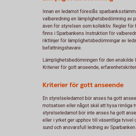
Innan en ledamot föreslås sparbanksstämma
valberedning en lämplighetsbedömning av 
även för styrelsen som kollektiv. Regler fö
finns i Sparbankens Instruktion för valbered
riktlinjer för lämplighetsbedömningar av le
befattningshavare.
Lämplighetsbedömningen för den enskilde le
Kriterier för gott anseende, erfarenhetskriter
Kriterier för gott anseende
En styrelseledamot bör anses ha gott anseen
motsatsen eller något skäl att hysa rimliga
styrelseledamot bör inte anses ha gott an
eller i yrket ger upphov till väsentliga tviv
sund och ansvarsfull ledning av Sparbanken.