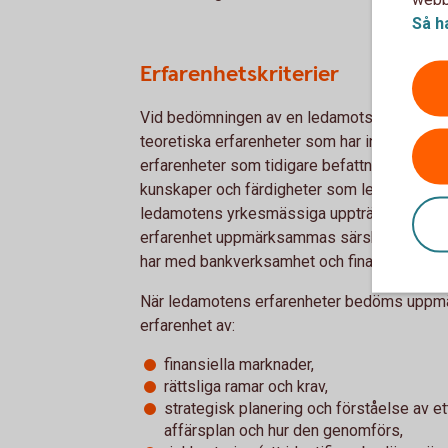
Så h
Erfarenhetskriterier
Vid bedömningen av en ledamots erfarenhet 
teoretiska erfarenheter som har inhämtats g
erfarenheter som tidigare befattningar har g
kunskaper och färdigheter som ledamoten har
ledamotens yrkesmässiga uppträdande. Vid
erfarenhet uppmärksammas särskilt utbildnin
har med bankverksamhet och finansiella tjäns
När ledamotens erfarenheter bedöms uppmär
erfarenhet av:
finansiella marknader,
rättsliga ramar och krav,
strategisk planering och förståelse av ett
affärsplan och hur den genomförs,