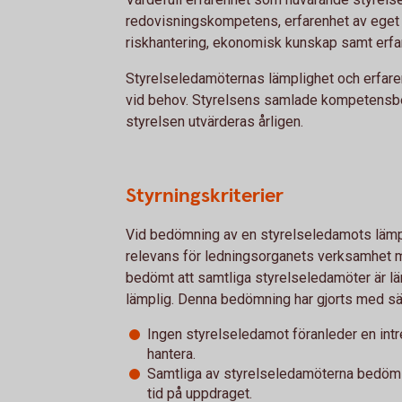
redovisningskompetens, erfarenhet av eget
riskhantering, ekonomisk kunskap samt erfar
Styrelseledamöternas lämplighet och erfaren
vid behov. Styrelsens samlade kompetensb
styrelsen utvärderas årligen.
Styrningskriterier
Vid bedömning av en styrelseledamots lämpl
relevans för ledningsorganets verksamhet m
bedömt att samtliga styrelseledamöter är läm
lämplig. Denna bedömning har gjorts med sär
Ingen styrelseledamot föranleder en int
hantera.
Samtliga av styrelseledamöterna bedöms 
tid på uppdraget.