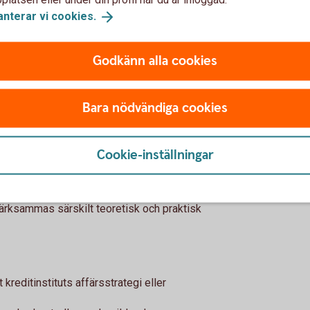
anterar vi
cookies.
Godkänn alla cookies
tar Dalslands Sparbank hänsyn till både
enom utbildning och de praktiska
Bara nödvändiga cookies
ett. Sparbanken tar också hänsyn till de
 förvärvat och som kommer till uttryck i
 bedömningen av en ledamots teoretiska
Cookie-inställningar
gens nivå och inriktning och huruvida den
ter eller andra relevanta områden att göra.
ksammas särskilt teoretisk och praktisk
 kreditinstituts affärsstrategi eller