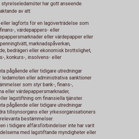
 styrelseledamöter har gott anseende.
ktande av att:
eller lagförts för en lagöverträdelse som
finans-, värdepappers- eller
depappersmarknader eller värdepapper eller
 penningtvätt, marknadspåverkan,
nde, bedrägeri eller ekonomisk brottslighet,
s-, konkurs-, insolvens- eller
ta pågående eller tidigare utredningar
r ledamoten eller administrativa sanktioner
stämmelser som styr bank-, finans-,
na eller värdepappersmarknader,
er lagstiftning om finansiella tjänster.
ta pågående eller tidigare utredningar
dra tillsynsorgans eller yrkesorganisationers
av relevanta bestämmelser.
en i tidigare affärsförbindelser inte har varit
indelserna med lagstiftande myndigheter eller