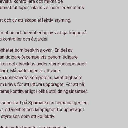
ervaka, kontrollera och mildra de
itinstitut löper, inklusive inom ledamotens
t och av att skapa effektiv styrning,
ormation och identifiering av viktiga frågor på
 kontroller och åtgärder.
enheter som beskrivs ovan. En del av
an tidigare (exempelvis genom tidigare
ch en del utvecklas under styrelseuppdraget
ng). Målsättningen är att varje
öka kollektivets kompetens samtidigt som
 krävs för att utföra uppdraget. För att nå
na kontinuerligt i olika utbildningsinsatser.
elseporträtt på Sparbankens hemsida ges en
kt, erfarenhet och lämplighet för uppdraget.
 styrelsen som ett kollektiv.
eledamöter besitter är exempelvis