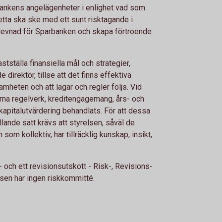
bankens angelägenheter i enlighet vad som
Detta ska ske med ett sunt risktagande i
rtlevnad för Sparbanken och skapa förtroende
stställa finansiella mål och strategier,
e direktör, tillse att det finns effektiva
mheten och att lagar och regler följs. Vid
rna regelverk, kreditengagemang, års- och
 kapitalutvärdering behandlats. För att dessa
llande sätt krävs att styrelsen, såväl de
m kollektiv, har tillräcklig kunskap, insikt,
- och ett revisionsutskott - Risk-, Revisions-
sen har ingen riskkommitté.