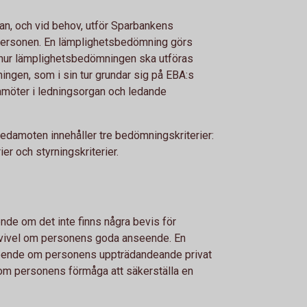
n, och vid behov, utför Sparbankens
personen. En lämplighetsbedömning görs
r hur lämplighetsbedömningen ska utföras
ningen, som i sin tur grundar sig på EBA:s
damöter i ledningsorgan och ledande
damoten innehåller tre bedömningskriterier:
ier och styrningskriterier.
de om det inte finns några bevis för
 tvivel om personens goda anseende. En
seende om personens uppträdandeande privat
el om personens förmåga att säkerställa en