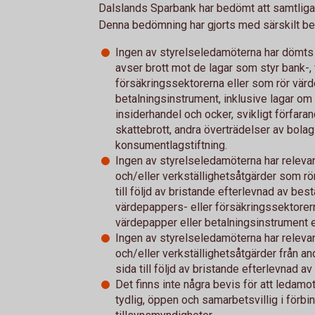
Dalslands Sparbank har bedömt att samtliga
Denna bedömning har gjorts med särskilt bea
Ingen av styrelseledamöterna har dömts 
avser brott mot de lagar som styr bank-, 
försäkringssektorerna eller som rör vär
betalningsinstrument, inklusive lagar om
insiderhandel och ocker, svikligt förfara
skattebrott, andra överträdelser av bolag
konsumentlagstiftning.
Ingen av styrelseledamöterna har relevan
och/eller verkställighetsåtgärder som rö
till följd av bristande efterlevnad av be
värdepappers- eller försäkringssektorer
värdepapper eller betalningsinstrument ell
Ingen av styrelseledamöterna har relevan
och/eller verkställighetsåtgärder från an
sida till följd av bristande efterlevnad 
Det finns inte några bevis för att ledamot
tydlig, öppen och samarbetsvillig i förb