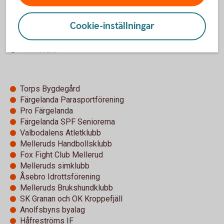
Nättjebacka Hembygsförening
Hembygdsföreningen i Järbo
Cookie-inställningar
Lerdals Byalag
Högsäters tennisklubb
HK Höfers
Torps Bygdegård
Färgelanda Parasportförening
Pro Färgelanda
Färgelanda SPF Seniorerna
Valbodalens Atletklubb
Melleruds Handbollsklubb
Fox Fight Club Mellerud
Melleruds simklubb
Åsebro Idrottsförening
Melleruds Brukshundklubb
SK Granan och OK Kroppefjäll
Anolfsbyns byalag
Håfreströms IF