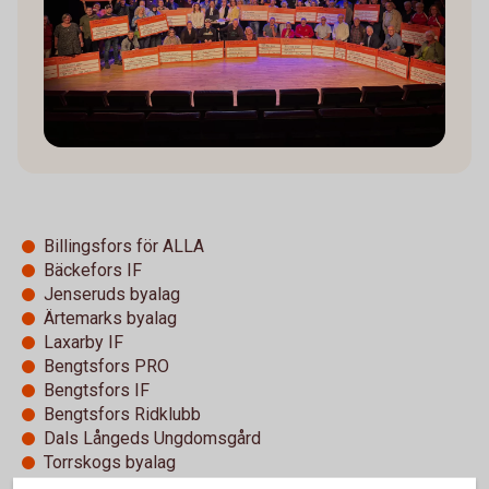
Billingsfors för ALLA
Bäckefors IF
Jenseruds byalag
Ärtemarks byalag
Laxarby IF
Bengtsfors PRO
Bengtsfors IF
Bengtsfors Ridklubb
Dals Långeds Ungdomsgård
Torrskogs byalag
Bengtsfors motorcykel klubb