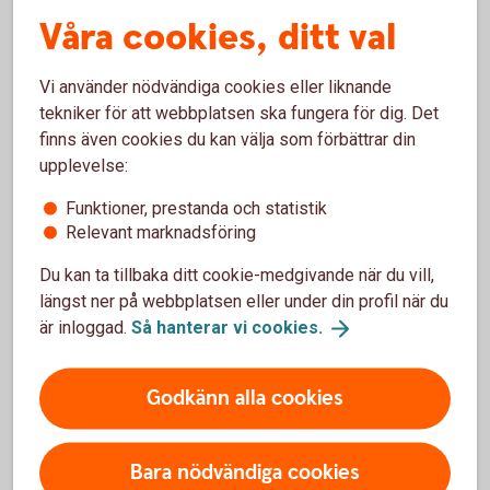
GalleriOlika
Våra cookies, ditt val
Dals Eds ridklubb
Bygdegårdsföreningen Gamla Real
Vi använder nödvändiga cookies eller liknande
Nössemarks Hembygds- och Samhällsförening
tekniker för att webbplatsen ska fungera för dig. Det
Eds Skottbacka MX
finns även cookies du kan välja som förbättrar din
Anebro Bygdegårdsförening
upplevelse:
IF Friskis & Svettis Ed
Eds FF
Funktioner, prestanda och statistik
SPF Seniorerna Edsbygden
Relevant marknadsföring
Nössemark ed offroaders
Håbols Idrottsförening
Du kan ta tillbaka ditt cookie-medgivande när du vill,
Gesäter IF
längst ner på webbplatsen eller under din profil när du
Dals-Eds hembygdsförening
är inloggad.
Så hanterar vi
cookies.
Eds FF
Högsäters GF
Färgelanda Brukshundsklubb
Godkänn alla cookies
Högsäters Skidklubb
Färgelanda Spinning
Färgelanda IF
Bara nödvändiga cookies
Högsäters hembygdsförening