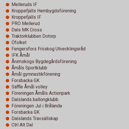
Melleruds IF
Kroppefjälls Hembygdsförening
Kroppefjälls IF
PRO Mellerud
Dals MK Cross
Traktorklubben Dotorp
Öfolket
Fengersfors Fröskog Utvecklingsråd
IFK Åmål
Ånimskogs Bygdegårdsförening
Åmåls Sportklubb
Åmål gymnastikförening
Forsbacka GK
Säffle Åmål volley
Föreningen Åmåls Actionpark
Dalslands ballongklubb
Föreningen Jul i Brålanda
Forsbacka GK
Dalslands Travsällskap
Ctrl Alt Dal