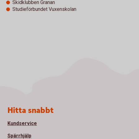
Skidklubben Granan
Studieförbundet Vuxenskolan
Sidfot
Hitta snabbt
Kundservice
Spärrhjälp