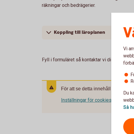
räkningar och bedrägerier.
V
Koppling till läroplanen
Vi an
webbp
Fyll i formuläret så kontaktar vi dig.
förbä
F
R
För att se detta innehåll behöver d
Du ka
webbp
Inställningar för cookies
Så h