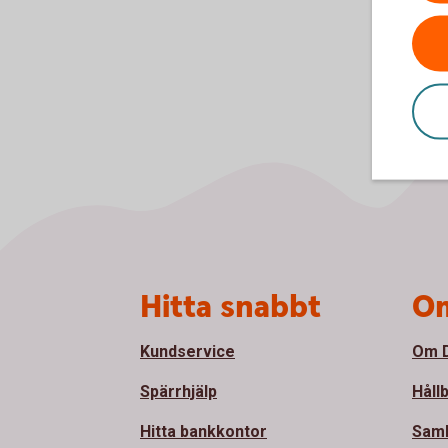
Sidfot
Hitta snabbt
Om
Kundservice
Om D
Spärrhjälp
Håll
Hitta bankkontor
Sam