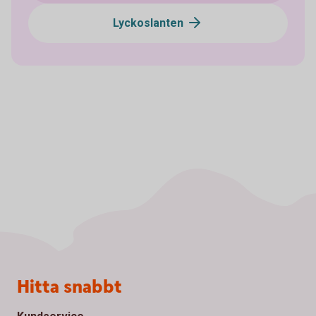
Lyckoslanten
Sidfot
Hitta snabbt