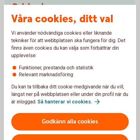
Dalsland
Våra cookies, ditt val
Dalslands Sparbank har tillsammans med hela
Dalsland utvecklat bygden med både små och stora
Vi använder nödvändiga cookies eller liknande
idéer. Vi satsar en del av vår vinst på kultur, idrott,
tekniker för att webbplatsen ska fungera för dig. Det
föreningsliv, utbildning, utveckling och
finns även cookies du kan välja som förbättrar din
nyföretagande. På saker som gör det bättre och
upplevelse:
trevligare att växa upp, bo och verka i Dalsland.
Funktioner, prestanda och statistik
Mer information om projektet Tillsammans
Relevant marknadsföring
utvecklar vi
Dalsland
Du kan ta tillbaka ditt cookie-medgivande när du vill,
längst ner på webbplatsen eller under din profil när du
är inloggad.
Så hanterar vi
cookies.
Godkänn alla cookies