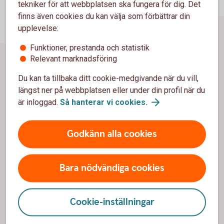
tekniker för att webbplatsen ska fungera för dig. Det
finns även cookies du kan välja som förbättrar din
upplevelse:
Funktioner, prestanda och statistik
Relevant marknadsföring
Sidfot
Du kan ta tillbaka ditt cookie-medgivande när du vill,
Hitta snabbt
längst ner på webbplatsen eller under din profil när du
är inloggad.
Så hanterar vi
cookies.
Kundservice
Spärrhjälp
Godkänn alla cookies
Hitta bankkontor
Priser, räntor och kurser
Bara nödvändiga cookies
Om oss
Cookie-inställningar
Om Dalslands Sparbank